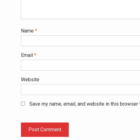
Name
*
Email
*
Website
Save my name, email, and website in this browser 