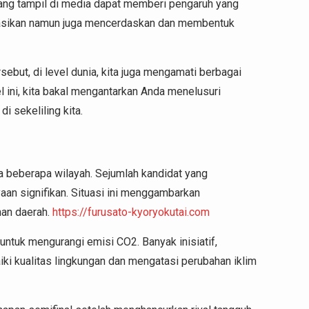
 yang tampil di media dapat memberi pengaruh yang
ormasikan namun juga mencerdaskan dan membentuk
sebut, di level dunia, kita juga mengamati berbagai
 ini, kita bakal mengantarkan Anda menelusuri
i sekeliling kita.
a beberapa wilayah. Sejumlah kandidat yang
an signifikan. Situasi ini menggambarkan
nan daerah.
https://furusato-kyoryokutai.com
untuk mengurangi emisi CO2. Banyak inisiatif,
ki kualitas lingkungan dan mengatasi perubahan iklim