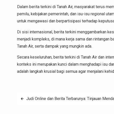
Dalam berita terkini di Tanah Air, masyarakat terus m
pemilu, kebijakan pemerintah, dan isu-isu regional uta
untuk mengawasi dan berpartisipasi terhadap keputusa
Di sisi internasional, berita terkini menggambarkan kes
menjadi kompleks, di mana kerja sama dan rintangan ba
Tanah Air, serta dampak yang mungkin ada.
Secara keseluruhan, berita terkini di Tanah Air dan in
konteks ini merupakan kunci dalam menghadapi isu dan 
adalah langkah krusial bagi semua agar menjalani kehid
Post
Judi Online dan Berita Terbarunya: Tinjauan Mend
navigation