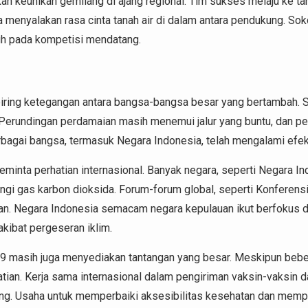
an keunikan gemilang di ajang regional. Tim sukses melaju ke ta
 menyalakan rasa cinta tanah air di dalam antara pendukung. So
h pada kompetisi mendatang.
eiring ketegangan antara bangsa-bangsa besar yang bertambah. Sa
n. Perundingan perdamaian masih menemui jalur yang buntu, dan pe
bagai bangsa, termasuk Negara Indonesia, telah mengalami efek 
 meminta perhatian internasional. Banyak negara, seperti Negar
rangi gas karbon dioksida. Forum-forum global, seperti Konferens
an. Negara Indonesia semacam negara kepulauan ikut berfokus 
akibat pergeseran iklim.
 masih juga menyediakan tantangan yang besar. Meskipun beber
hatian. Kerja sama internasional dalam pengiriman vaksin-vaksin 
. Usaha untuk memperbaiki aksesibilitas kesehatan dan memper