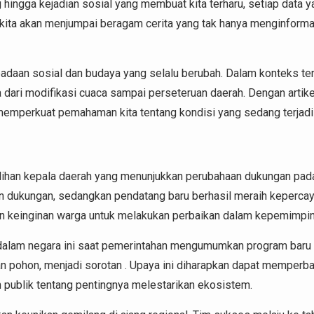
ng hingga kejadian sosial yang membuat kita terharu, setiap data
ni, kita akan menjumpai beragam cerita yang tak hanya menginf
 keadaan sosial dan budaya yang selalu berubah. Dalam konteks ter
ari modifikasi cuaca sampai perseteruan daerah. Dengan artikel
, memperkuat pemahaman kita tentang kondisi yang sedang terjadi d
milihan kepala daerah yang menunjukkan perubahaan dukungan pad
 dukungan, sedangkan pendatang baru berhasil meraih kepercaya
kan keinginan warga untuk melakukan perbaikan dalam kepemimpi
i dalam negara ini saat pemerintahan mengumumkan program baru 
pohon, menjadi sorotan . Upaya ini diharapkan dapat memperbai
publik tentang pentingnya melestarikan ekosistem.