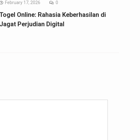
February 17, 2026
0
Togel Online: Rahasia Keberhasilan di
Jagat Perjudian Digital