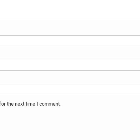
for the next time I comment.