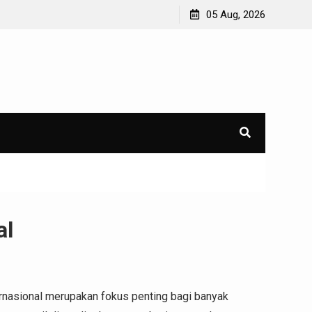
h
Toto Togel Kunci Sukses Membaca Pola dan Angka
05 Aug, 2026
dan Mengenali Angka yang Menjamin Kemenangan
al
rnasional merupakan fokus penting bagi banyak