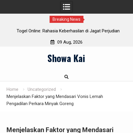
Breaking News
r
Togel Online: Rahasia Keberhasilan di Jagat Perjudian
Digital
09 Aug, 2026
Skip
Showa Kai
to
content
Home
Uncategorized
Menjelaskan Faktor yang Mendasari Vonis Lemah
Pengadilan Perkara Minyak Goreng
Menjelaskan Faktor yang Mendasari